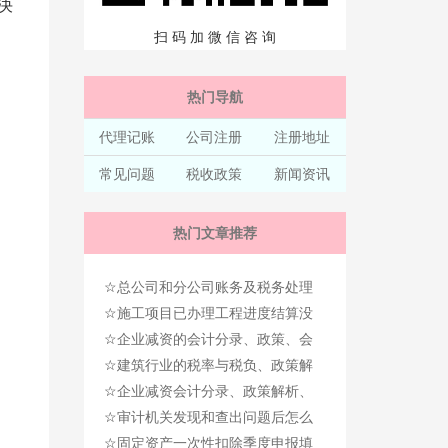
决
扫 码 加 微 信 咨 询
热门导航
代理记账
公司注册
注册地址
常见问题
税收政策
新闻资讯
热门文章推荐
☆
总公司和分公司账务及税务处理
☆
和注意事项！
施工项目已办理工程进度结算没
☆
有收到工程款，需要缴纳增值税
企业减资的会计分录、政策、会
☆
吗？
税处理、举例！
建筑行业的税率与税负、政策解
☆
析、测算
企业减资会计分录、政策解析、
☆
财税处理
审计机关发现和查出问题后怎么
☆
办？
固定资产一次性扣除季度申报填