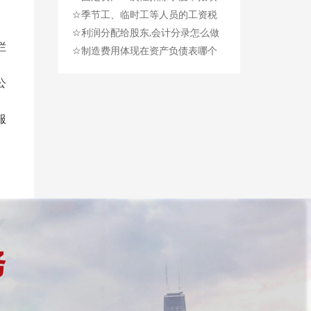
☆
写、申报、案例分析
季节工、临时工等人员的工资税
☆
前扣除及风险管控！
利润分配给股东,会计分录怎么做
栏
☆
账呢？
制造费用体现在资产负债表哪个
科目里？
公
服