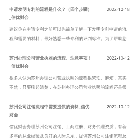
营许可证申请条件及办理流程、需要材料。
申请发明专利的流程是什么？（四个步骤）
2022-10-18
_信优财会
建议你在申请专利之前可以先简单了解一下发明专利申请的流
程和需要的材料，最好熟悉一些专利的评判标准。为了帮助您
顺利的申请专利，信优财会小编将详细为您介绍申请发明专利
的流程，申请发明专利的流程是什么？（四个步骤）如下。
苏州办理公司营业执照的流程、注意事项！
2022-10-12
_信优财会
很多人认为苏州办理公司营业执照的流程很繁琐、麻烦，其实
不然，只要聊起清楚，在苏州办理公司营业执照的流程还是很
轻松的，今天信优财会的小编就给大家普及一下苏州办理公司
营业执照的流程以及四大注意事项。
苏州公司注销流程中需要提供的资料_信优
2022-10-12
财会
信优财会办理苏州公司注销、工商注册、财务代理资质，有着
多年的从业经验及良好的人际关系，提供苏州公司注销流程及