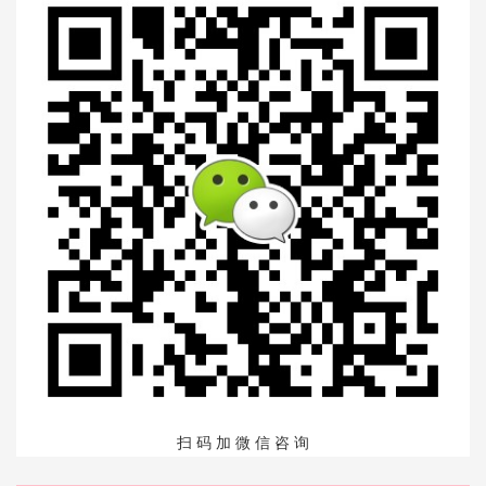
扫 码 加 微 信 咨 询