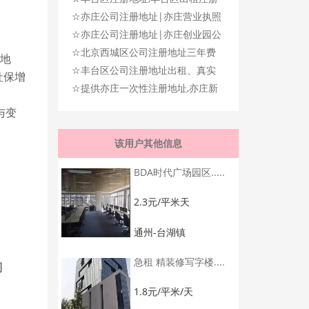
☆
地址费用1500元/年
亦庄公司注册地址|亦庄营业执照
☆
注册地址200元/月
亦庄公司注册地址|亦庄创业园公
☆
司注册地址2400元/年
北京西城区公司注册地址三年费
地
☆
用只需要5千元
丰台区公司注册地址出租、真实
社保增
☆
商业地址资源!
提供亦庄一次性注册地址,亦庄新
公司注册地址
与变
该用户其他信息
BDA时代广场园区.....
2.3元/平米天
通州-台湖镇
急租 精装修写字楼....
司
1.8元/平米/天