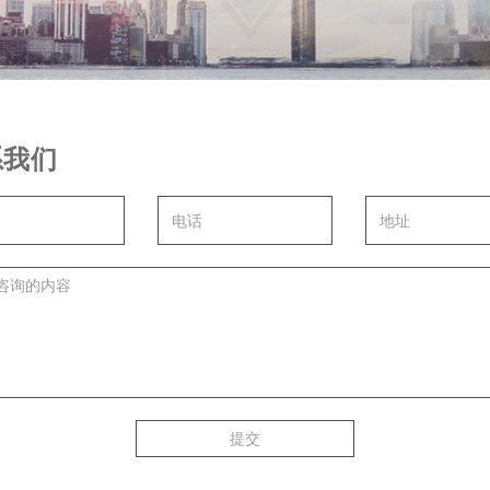
系我们
提交