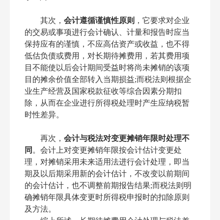
其次，
会计遵循谨慎性原则
，它要求对企业
的交易或事项进行会计确认、计量和报告时应当
保持应有的谨慎，不应高估资产或收益，也不得
低估负债或费用，对长期待摊费用，若其费用项
目不能使以后会计期间受益时将尚未摊销的该项
目的摊余价值全部转入当期损益
;
而税法则根据企
业生产经营及国家税款征收等综合因素分期扣
除，从而在企业进行所得税处理时产生应纳税暂
时性差异。
再次，
会计与税法对变更摊销年限时处理不
同
。会计上对变更摊销年限按会计估计变更处
理，对摊销采用未来适用法进行会计处理，即当
期及以后期采用新的会计估计，不改变以前期间
的会计估计，也不调整前期报告结果
;
而税法则明
确摊销年限具体变更时所得税申报时的扣除原则
及方法。