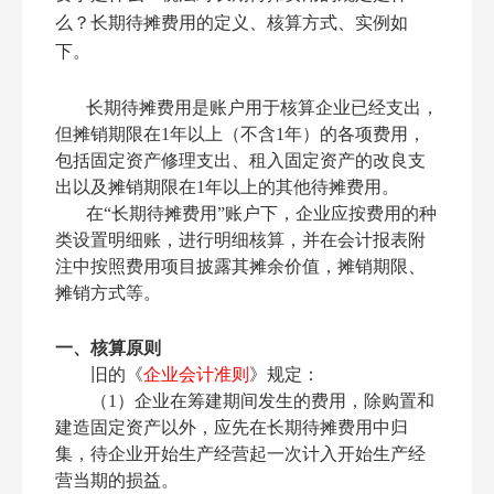
么？长期待摊费用的定义、核算方式、实例如
下。
长期待摊费用是账户用于核算企业已经支出，
但摊销期限在
1
年以上（不含
1
年）的各项费用，
包括固定资产修理支出、租入固定资产的改良支
出以及摊销期限在
1
年以上的其他待摊费用。
在
“
长期待摊费用
”
账户下，企业应按费用的种
类设置明细账，进行明细核算，并在会计报表附
注中按照费用项目披露其摊余价值，摊销期限、
摊销方式等。
一、核算原则
旧的《
企业会计准则
》规定：
（
1
）企业在筹建期间发生的费用，除购置和
建造固定资产以外，应先在长期待摊费用中归
集，待企业开始生产经营起一次计入开始生产经
营当期的损益。