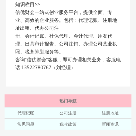
知识
栏目>>
信优财会一站式创业服务平台，提供全面、专
业、高效的企业服务。包括：代理记账、注册地
址出租、代办公司注
册、会计记账、社保代理、会计代理、用友代
理、出具审计报告、公司注销、办理公司营业执
照、税务筹划服务等。
咨询“信优财会”客服，即可办理相关业务，客服电
话 13522780767（刘经理）
热门导航
代理记账
公司注册
注册地址
常见问题
税收政策
新闻资讯