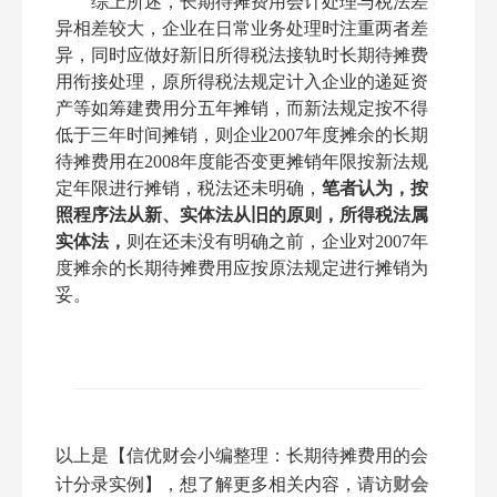
综上所述，长期待摊费用会计处理与税法差
异相差较大，企业在日常业务处理时注重两者差
异，同时应做好新旧所得税法接轨时长期待摊费
用衔接处理，原所得税法规定计入企业的递延资
产等如筹建费用分五年摊销，而新法规定按不得
低于三年时间摊销，则企业
2007
年度摊余的长期
待摊费用在
2008
年度能否变更摊销年限按新法规
定年限进行摊销，税法还未明确，
笔者认为，按
照程序法从新、实体法从旧的原则，所得税法属
实体法，
则在还未没有明确之前，企业对
2007
年
度摊余的长期待摊费用应按原法规定进行摊销为
妥。
以上是【信优财会小编整理：长期待摊费用的会
计分录实例】，想了解更多相关内容，请访
财会