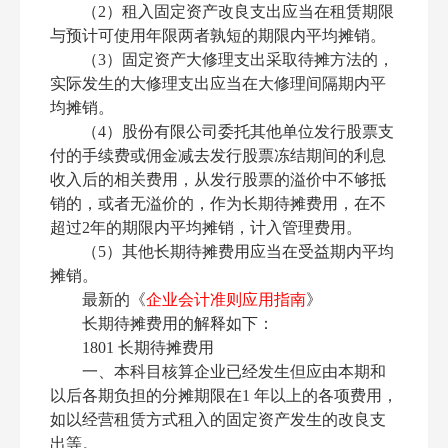
（
2
）租入固定资产改良支出应当在租赁期限
与预计可使用年限两者孰短的期限内平均摊销。
（
3
）固定资产大修理支出采取待摊方法的，
实际发生的大修理支出应当在大修理间隔期内平
均摊销。
（
4
）股份有限公司委托其他单位发行股票支
付的手续费或佣金减去发行股票冻结期间的利息
收入后的相关费用，从发行股票的溢价中不够抵
销的，或者无溢价的，作为长期待摊费用，在不
超过
2
年的期限内平均摊销，计入管理费用。
（
5
）其他长期待摊费用应当在受益期内平均
摊销。
最新的《
企业会计准则应用指南
》
长期待摊费用的解释如下：
1801
长期待摊费用
一、本科目核算企业已经发生但应由本期和
以后各期负担的分摊期限在
1
年以上的各项费用，
如以经营租赁方式租入的固定资产发生的改良支
出等。