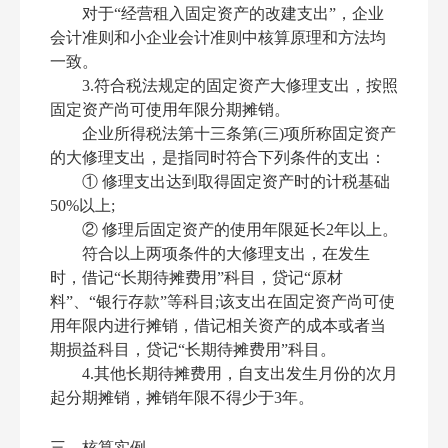
对于
“
经营租入固定资产的改建支出
”
，企业
会计准则和小企业会计准则中核算原理和方法均
一致。
3.
符合税法规定的固定资产大修理支出，按照
固定资产尚可使用年限分期摊销。
企业所得税法第十三条第
(
三
)
项所称固定资产
的大修理支出，是指同时符合下列条件的支出：
①
修理支出达到取得固定资产时的计税基础
50%
以上
;
②
修理后固定资产的使用年限延长
2
年以上。
符合以上两项条件的大修理支出，在发生
时，借记
“
长期待摊费用
”
科目，贷记
“
原材
料
”
、
“
银行存款
”
等科目
;
该支出在固定资产尚可使
用年限内进行摊销，借记相关资产的成本或者当
期损益科目，贷记
“
长期待摊费用
”
科目。
4.
其他长期待摊费用，自支出发生月份的次月
起分期摊销，摊销年限不得少于
3
年。
三、核算实例