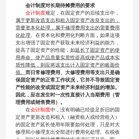
会计制度对长期待摊费用的要求
会计制度
规定，在固定资产的后续支出中，
属于更新改造支出和租入固定资产改良支出的，
需要资本化处理，属于修理费用支出的需要费用
化处理
。在资本化和费用化判断方面，如果这项
支出增强了固定资产获取未来经济利益的能力，
提高了固定资产的性能，如
延长了固定资产的使
用寿命、使产品质量实质性提高或使产品成本实
质性降低，则应将该支出计入固定资产的账面价
值。
而日常修理费用、大修理费用等支出只是确
保固定资产的正常工作状况，它并不导致固定资
产性能的改变或固定资产未来经济利益的增加。
因此，应在发生时一次性直接计入当期费用（管
理费用或销售费用）。
在
会计制度
中，没有明确已经提足折旧的固
定资产更新改造和租入（融资租入或经营租入）
的固定资产延长使用年限要如何处理，只是对大
修理和小修理支出全部进行费用化处理。在税收