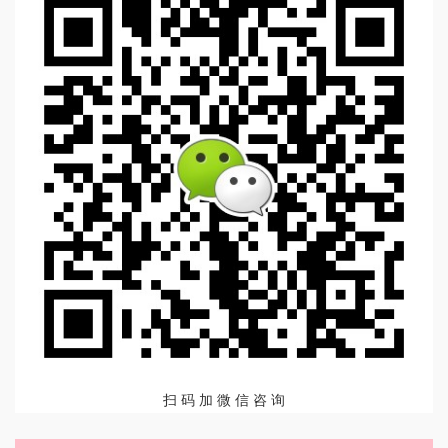
扫 码 加 微 信 咨 询