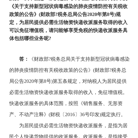
《关于支持新型冠状病毒感染的肺炎疫情防控有关税收
政策的公告》
(
财政部?税务总局公告
2020
年第
8
号
)
规
定，为居民提供必需生活物资快递收派服务取得的收入
可以免征增值税，请问能够享受免税的快递收派服务具
体包括哪些业务呢
?
答：
《财政部?税务总局关于支持新型冠状病毒感染
的肺炎疫情防控有关税收政策的公告》
(
财政部?税务总
局公告
2020
年第
8
号
)
第五条规定，对纳税人为居民提供
必需生活物资快递收派服务取得的收入，免征增值税。
快递收派服务的具体范围，按照《销售服务、无形资
产、不动产注释》
(
财税〔
2016
〕
36
号印发
)
规定执行。
为居民提供必需生活物资快递收派服务，是指为居
民个人快递货物提供的收派服务。收派服务，是指接受